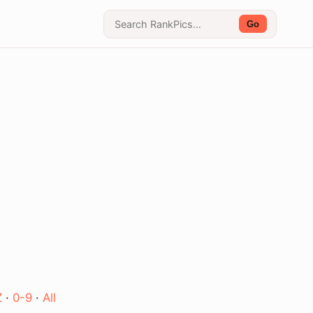
Go
Z
·
0-9
·
All