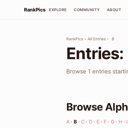
RankPics
EXPLORE
COMMUNITY
ABOUT
RankPics
›
All Entries
›
B
Entries:
Browse 1 entries start
Browse Alph
A
·
B
·
C
·
D
·
E
·
F
·
G
·
H
·
I