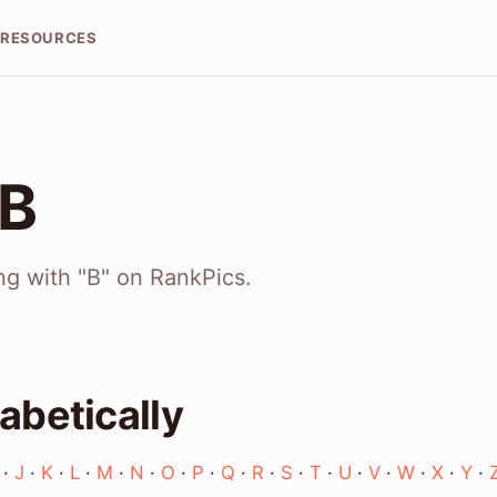
RESOURCES
 B
ing with "B" on RankPics.
abetically
·
J
·
K
·
L
·
M
·
N
·
O
·
P
·
Q
·
R
·
S
·
T
·
U
·
V
·
W
·
X
·
Y
·