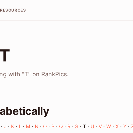
RESOURCES
 T
ing with "T" on RankPics.
abetically
·
J
·
K
·
L
·
M
·
N
·
O
·
P
·
Q
·
R
·
S
·
T
·
U
·
V
·
W
·
X
·
Y
·