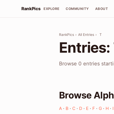
RankPics
EXPLORE
COMMUNITY
ABOUT
RankPics
›
All Entries
›
T
Entries:
Browse 0 entries start
Browse Alph
A
·
B
·
C
·
D
·
E
·
F
·
G
·
H
·
I