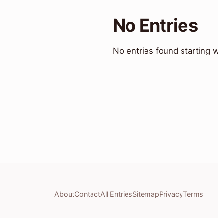
No Entries
No entries found starting w
About
Contact
All Entries
Sitemap
Privacy
Terms