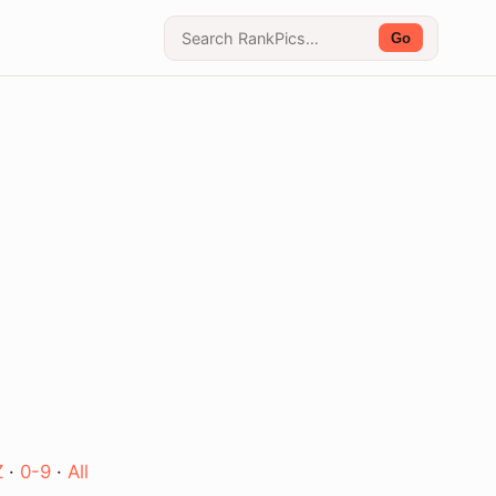
Go
Z
·
0-9
·
All