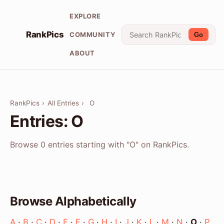
EXPLORE
RankPics
COMMUNITY
Go
ABOUT
RankPics
›
All Entries
›
O
Entries: O
Browse 0 entries starting with "O" on RankPics.
Browse Alphabetically
A
·
B
·
C
·
D
·
E
·
F
·
G
·
H
·
I
·
J
·
K
·
L
·
M
·
N
·
O
·
P