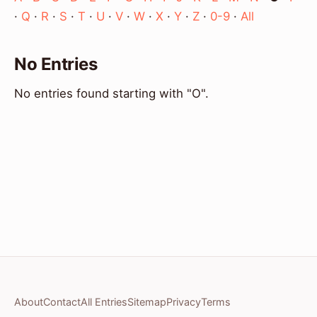
·
Q
·
R
·
S
·
T
·
U
·
V
·
W
·
X
·
Y
·
Z
·
0-9
·
All
No Entries
No entries found starting with "O".
About
Contact
All Entries
Sitemap
Privacy
Terms